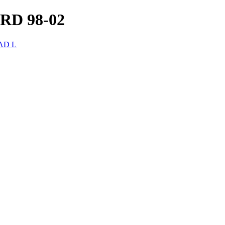
D 98-02
AD L