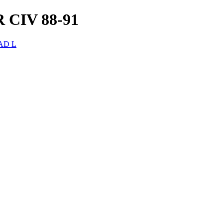
CIV 88-91
AD L