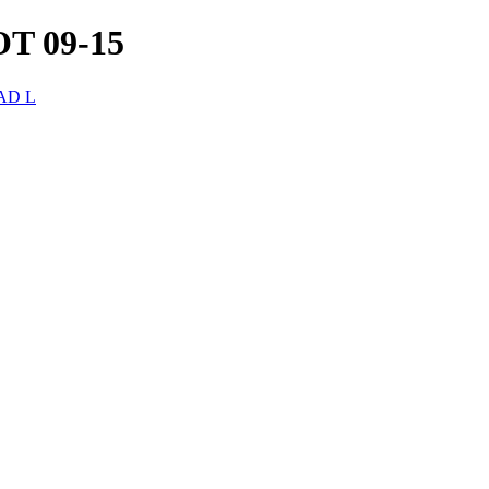
T 09-15
AD L